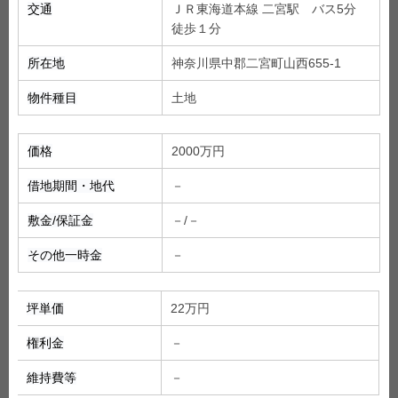
交通
ＪＲ東海道本線 二宮駅 バス5分
徒歩１
分
所在地
神奈川県中郡二宮町山西655-1
物件種目
土地
価格
2000
万円
借地期間・地代
－
敷金/保証金
－/－
その他一時金
－
坪単価
22
万円
権利金
－
維持費等
－