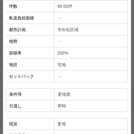
坪数
90.00坪
私道負担面積
－
都市計画
市街化区域
地勢
－
容積率
200%
地目
宅地
セットバック
－
条件等
更地渡
引渡し
即時
現況
更地