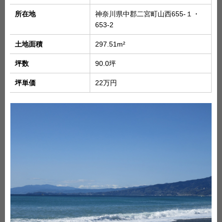
所在地
神奈川県中郡二宮町山西655-１・
653-2
土地面積
297.51
m²
坪数
90.0坪
坪単価
22万円